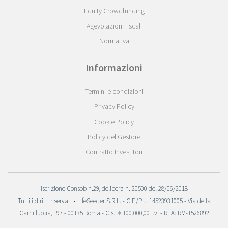
Equity Crowdfunding
Agevolazioni fiscali
Normativa
Informazioni
Termini e condizioni
Privacy Policy
Cookie Policy
Policy del Gestore
Contratto Investitori
Iscrizione Consob n.29, delibera n. 20500 del 28/06/2018
Tutti i diritti riservati
-
LifeSeeder S.R.L. - C.F./P.I.: 14523931005 - Via della
Camilluccia, 197 - 00135 Roma - C.s.: € 100.000,00 i.v. - REA: RM-1526892